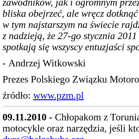
zawodników, jak i ogromnym przeż
bliska obejrzeć, ale wręcz dotkn
w tym najstarszym na świecie rajdz
z nadzieją, że 27-go stycznia 201
spotkają się wszyscy entuzjaści 
-
Andrzej Witkowski
Prezes Polskiego Związku Motor
źródło:
www.pzm.pl
09.11.2010 -
Chłopakom z Torunia,
motocykle oraz narzędzia, jeśli kt