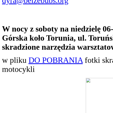
dyra@belzebubs.org
W nocy z soboty na niedzielę 06-
Górska koło Torunia, ul. Toruń
skradzione narzędzia warsztato
w pliku
DO POBRANIA
fotki skr
motocykli