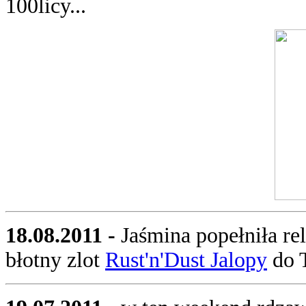
100licy...
18.08.2011 -
Jaśmina popełniła r
błotny zlot
Rust'n'Dust Jalopy
do T