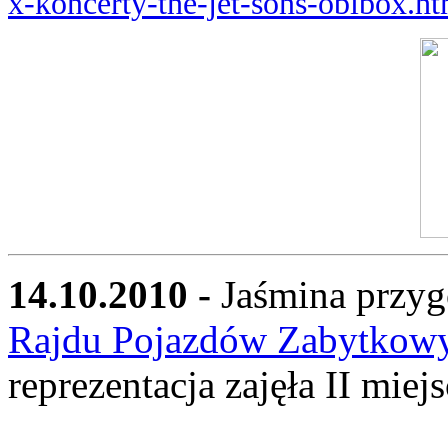
x-koncerty-the-jet-sons-obibox.ht
14.10.2010 -
Jaśmina przyg
Rajdu Pojazdów Zabytkow
reprezentacja zajęła II miejs