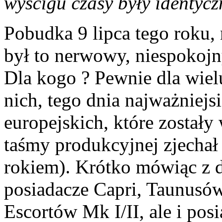
wyścigu czasy były identycz
Pobudka 9 lipca tego roku,
był to nerwowy, niespokojny
Dla kogo ? Pewnie dla wielu 
nich, tego dnia najważniejs
europejskich, które zostały
taśmy produkcyjnej zjechał 
rokiem). Krótko mówiąc z d
posiadacze Capri, Taunusów
Escortów Mk I/II, ale i po