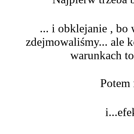
... i obklejanie , b
zdejmowaliśmy... ale k
warunkach to 
Potem 
i...ef