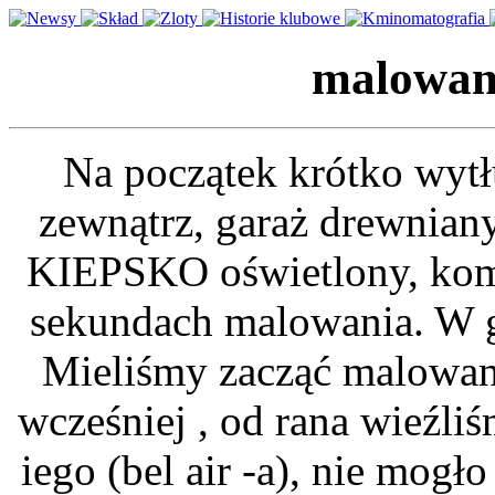
malowan
Na początek krótko wytłu
zewnątrz, garaż drewnian
KIEPSKO oświetlony, kom
sekundach malowania. W ga
Mieliśmy zacząć malowani
wcześniej , od rana wieźli
iego (bel air -a), nie mogł