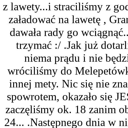
z lawety...i straciliśmy z 
załadować na lawetę , Gra
dawała rady go wciągnąć...
trzymać :/ .Jak już dotar
niema prądu i nie będz
wróciliśmy do Melepetówk
innej mety. Nic się nie zn
spowrotem, okazało się J
zaczęliśmy ok. 18 zanim o
24... .Następnego dnia w ni