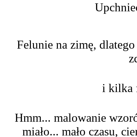
Upchniec
Felunie na zimę, dlateg
z
i kilka
Hmm... malowanie wzorów
miało... mało czasu, ci